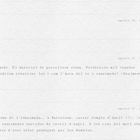
agosto 26,
agosto 27,
moko. El material és porcellana russa. Prefereixo mil vegades
odríem rebatejar les 5 com l’hora del te i ensaimada? (Realmen
agosto 27,
rema de l’ensaimada…, a Barcelona, carrer Compte d’Asalt (?), (
s ensaimades farcides de cavell d’angel. A les cinc del matí ob
res d’aver estat passegant per les Rambles.