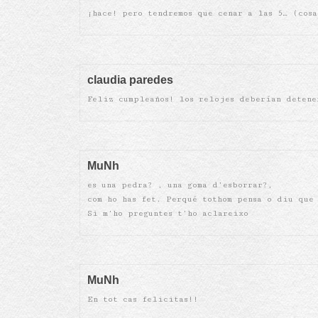
¡hace! pero tendremos que cenar a las 5… (cos
claudia paredes
Feliz cumpleaños! los relojes deberían detene
MuNh
es una pedra? , una goma d’esborrar?,
com ho has fet. Perqué tothom pensa o diu que
Si m’ho preguntes t’ho aclareixo
MuNh
En tot cas felicitas!!