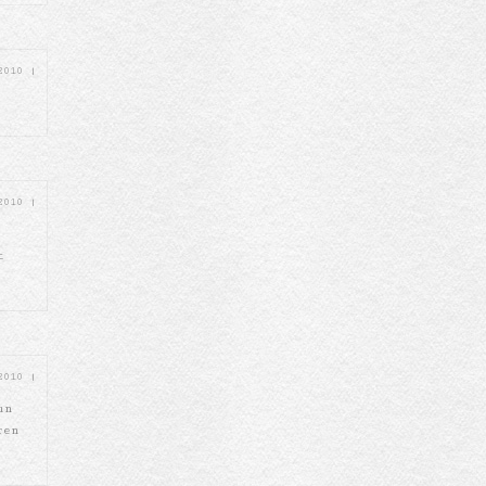
 2010
|
 2010
|
t
 2010
|
un
ren