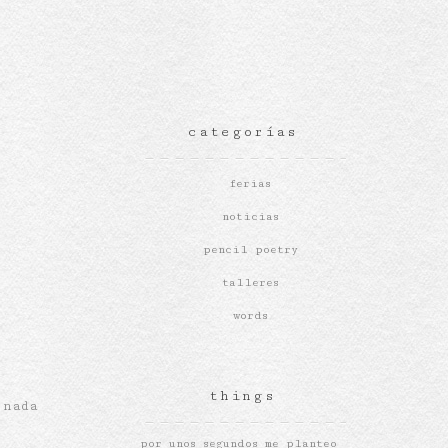
categorías
ferias
noticias
pencil poetry
talleres
words
things
 nada
por unos segundos me planteo