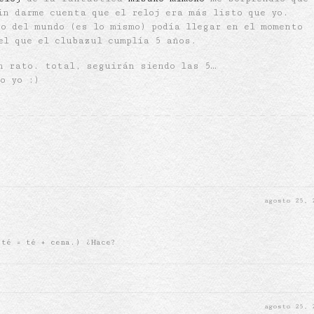
in darme cuenta que el reloj era más listo que yo.
po del mundo (es lo mismo) podía llegar en el momento
el que el clubazul cumplía 5 años.
un rato. total, seguirán siendo las 5…
o yo :)
agosto 25,
 té = té + cena.) ¿Hace?
agosto 25,