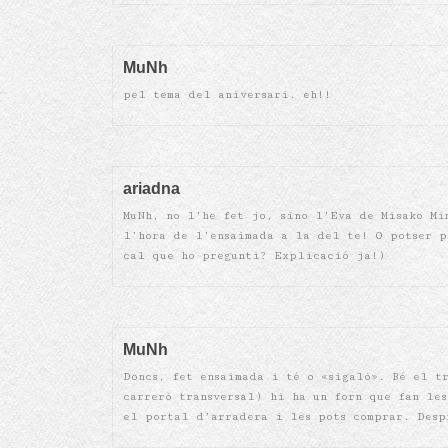
MuNh
pel tema del aniversari. eh!!
ariadna
MuNh, no l’he fet jo, sino l’Eva de Misako Mi
l’hora de l’ensaimada a la del te! O potser p
cal que ho pregunti? Explicació ja!)
MuNh
Doncs, fet ensaimada i té o «sigalò». Bé el t
carrerò transversal) hi ha un forn que fan le
el portal d’arradera i les pots comprar. Desp