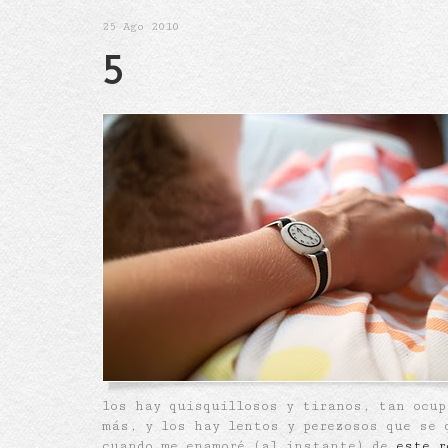
25
Ago 2010
5
los hay quisquillosos y tiranos, tan ocup
más, y los hay lentos y perezosos que se 
cuando me enamoré (al instante) de
este r