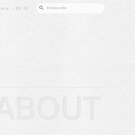
Buscar
esta
-
€
0.00
por:
ABOUT