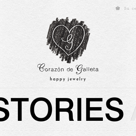
Su c
happy jewelry
STORIES