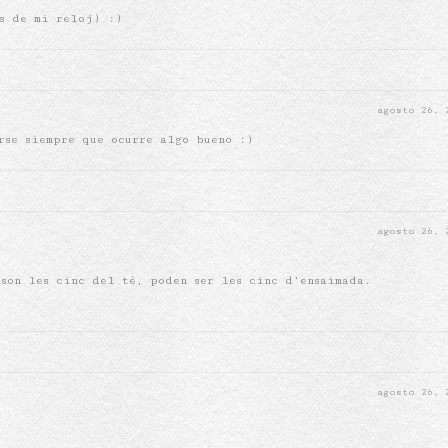
as de mi reloj) :)
agosto 26,
rse siempre que ocurre algo bueno :)
agosto 26,
 son les cinc del té, poden ser les cinc d’ensaimada.
agosto 26,