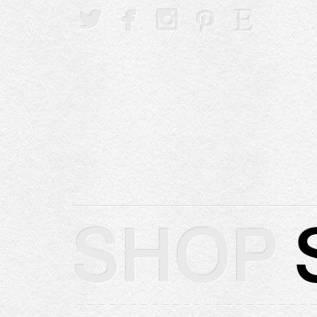





SHOP