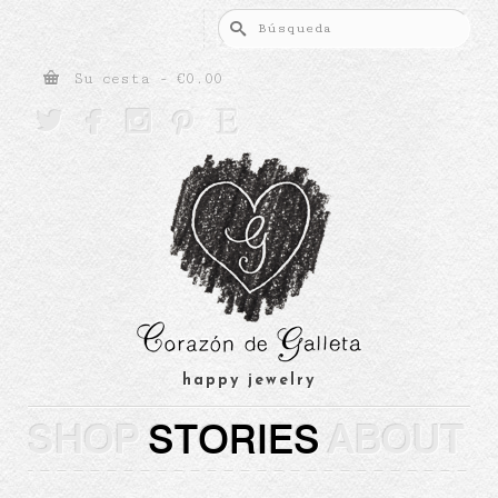
Buscar
por:
Su cesta
-
€
0.00





happy jewelry
SHOP
STORIES
ABOUT