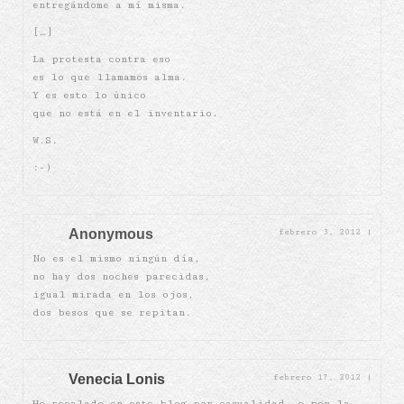
entregándome a mí misma.
[…]
La protesta contra eso
es lo que llamamos alma.
Y es esto lo único
que no está en el inventario.
W.S.
:-)
Anonymous
febrero 3, 2012
|
No es el mismo ningún día,
no hay dos noches parecidas,
igual mirada en los ojos,
dos besos que se repitan.
Venecia Lonis
febrero 17, 2012
|
He recalado en este blog por casualidad, o por la