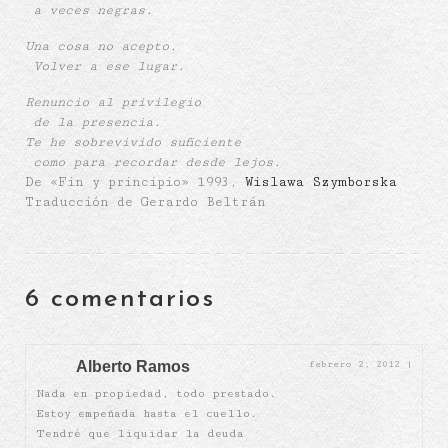
a veces negras.
Una cosa no acepto.
Volver a ese lugar.
Renuncio al privilegio
de la presencia.
Te he sobrevivido suficiente
como para recordar desde lejos.
De «Fin y principio» 1993,
Wislawa Szymborska
Traducción de Gerardo Beltrán
6 comentarios
Alberto Ramos
febrero 2, 2012
|
Nada en propiedad, todo prestado.
Estoy empeñada hasta el cuello.
Tendré que liquidar la deuda