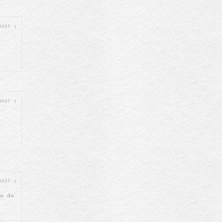
 2007
|
 2007
|
 2007
|
co de