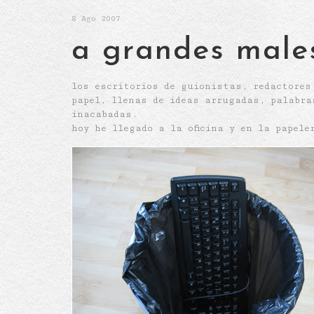
8
Ago 2007
a grandes male
los escritorios de guionistas, redactores
papel, llenas de ideas arrugadas, palabra
inacabadas.
hoy he llegado a la oficina y en la papele