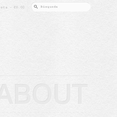
Buscar
esta
-
€
0.00
por:
ABOUT