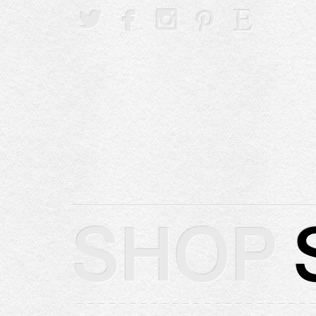





SHOP