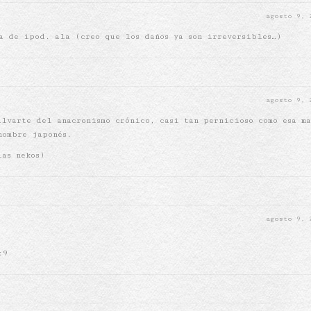
agosto 9,
a de ipod. ala (creo que los daños ya son irreversibles…)
agosto 9,
alvarte del anacronismo crónico, casi tan pernicioso como esa m
nombre japonés.
las nekos)
agosto 9,
:9