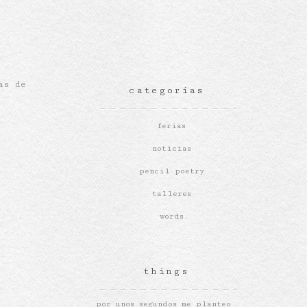
as de
categorías
ferias
noticias
pencil poetry
talleres
words
things
por unos segundos me planteo