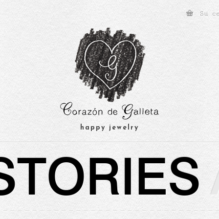
Su c
happy jewelry
STORIES