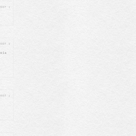
 2007
|
 2007
|
anía
 2007
|