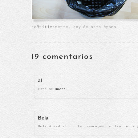
definitivamente, soy de otra época
19 comentarios
al
Esto me
suena
.
Bela
Hola Ariadna!..no te preocupes, yo también so