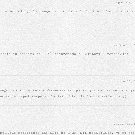
agosto 9,
 de verdad… yo le tengo terror, no a la hoja en blanco, sino a
agosto 10,
ncanta tu hormiga azul :) bienvenida al clubazul, veroniclo!
agosto 10,
engo rabia. me hace sugerencias estúpidas que no tienen nada qu
hojas de papel respetan la intimidad de los pensamientos ;)
agosto 11,
mplique retroceder más allá de 1928. Sin penicilina, yo no hag