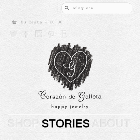
Buscar
por:
Su cesta
-
€
0.00





happy jewelry
SHOP
STORIES
ABOUT