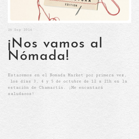
26
Sep 2014
¡Nos vamos al
Nómada!
Estaremos en el Nomada Market por primera vez,
los días 3, 4 y 5 de octubre de 12 a 21h en la
estación de Chamartín. ¡Me encantará
saludaros!