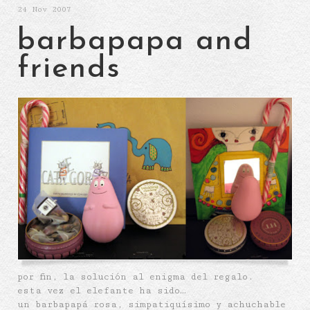
24
Nov 2007
barbapapa and
friends
por fin, la solución al enigma del regalo.
esta vez el elefante ha sido…
un barbapapá rosa, simpatiquísimo y achuchable