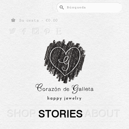
Buscar
por:
Su cesta
-
€
0.00





happy jewelry
SHOP
STORIES
ABOUT