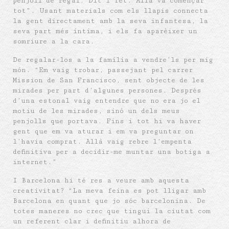
penjoll de regal. Dit i fet. Allà va començar
tot”. Usant materials com els llapis connecta
la gent directament amb la seva infantesa, la
seva part més íntima, i els fa aparèixer un
somriure a la cara.
De regalar-los a la família a vendre’ls per mig
món. “Em vaig trobar, passejant pel carrer
Mission de San Francisco, sent objecte de les
mirades per part d’algunes persones. Després
d’una estonal vaig entendre que no era jo el
motiu de les mirades, sinó un dels meus
penjolls que portava. Fins i tot hi va haver
gent que em va aturar i em va preguntar on
l’havia comprat. Allà vaig rebre l’empenta
definitiva per a decidir-me muntar una botiga a
internet.”
I Barcelona hi té res a veure amb aquesta
creativitat? “La meva feina es pot lligar amb
Barcelona en quant que jo sóc barcelonina. De
totes maneres no crec que tingui la ciutat com
un referent clar i definitiu alhora de