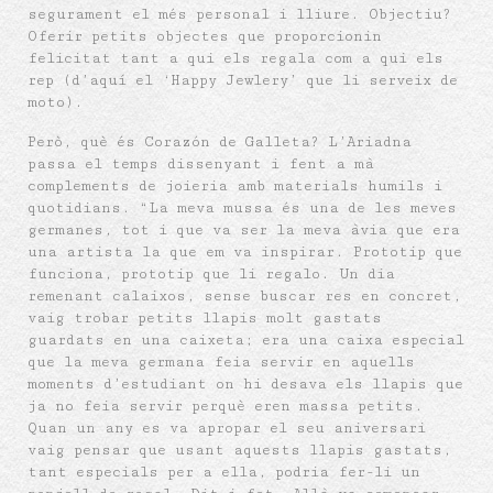
segurament el més personal i lliure. Objectiu?
Oferir petits objectes que proporcionin
felicitat tant a qui els regala com a qui els
rep (d’aquí el ‘Happy Jewlery’ que li serveix de
moto).
Però, què és Corazón de Galleta? L’Ariadna
passa el temps dissenyant i fent a mà
complements de joieria amb materials humils i
quotidians. “La meva mussa és una de les meves
germanes, tot i que va ser la meva àvia que era
una artista la que em va inspirar. Prototip que
funciona, prototip que li regalo. Un dia
remenant calaixos, sense buscar res en concret,
vaig trobar petits llapis molt gastats
guardats en una caixeta; era una caixa especial
que la meva germana feia servir en aquells
moments d’estudiant on hi desava els llapis que
ja no feia servir perquè eren massa petits.
Quan un any es va apropar el seu aniversari
vaig pensar que usant aquests llapis gastats,
tant especials per a ella, podria fer-li un