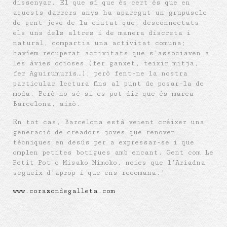
dissenyar. El que sí que és cert és que en
aquests darrers anys ha aparegut un grupuscle
de gent jove de la ciutat que, desconnectats
els uns dels altres i de manera discreta i
natural, compartia una activitat comuna;
havíem recuperat activitats que s’associaven a
les àvies ocioses (fer ganxet, teixir mitja,
fer Aguirumuris…), però fent-ne la nostra
particular lectura fins al punt de posar-la de
moda. Però no sé si es pot dir que és marca
Barcelona, això.
En tot cas, Barcelona està veient créixer una
generació de creadors joves que renoven
tècniques en desús per a expressar-se i que
omplen petites botigues amb encant. Gent com Le
Petit Pot o Misako Mimoko, noies que l’Ariadna
segueix d’aprop i que ens recomana.’
www.corazondegalleta.com