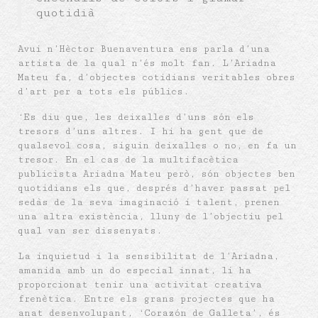
quotidià
Avui n’Hèctor Buenaventura ens parla d’una
artista de la qual n’és molt fan. L’Ariadna
Mateu fa, d’objectes cotidians veritables obres
d’art per a tots els públics.
‘Es diu que, les deixalles d’uns són els
tresors d’uns altres. I hi ha gent que de
qualsevol cosa, siguin deixalles o no, en fa un
tresor. En el cas de la multifacètica
publicista Ariadna Mateu però, són objectes ben
quotidians els que, després d’haver passat pel
sedàs de la seva imaginació i talent, prenen
una altra existència, lluny de l’objectiu pel
qual van ser dissenyats.
La inquietud i la sensibilitat de l’Ariadna,
amanida amb un do especial innat, li ha
proporcionat tenir una activitat creativa
frenètica. Entre els grans projectes que ha
anat desenvolupant, ‘Corazón de Galleta’, és