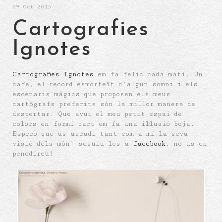
29
Oct 2015
Cartografies
Ignotes
Cartografies Ignotes
em fa feliç cada matí. Un
cafe, el record esmorteït d’algun somni i els
escenaris màgics que proposen els meus
cartògrafs preferits són la millor manera de
despertar. Que avui el meu petit espai de
colors en formi part em fa una il·lusió boja.
Espero que us agradi tant com a mí la seva
visió dels món! seguiu-los a
facebook
, no us en
penedireu!