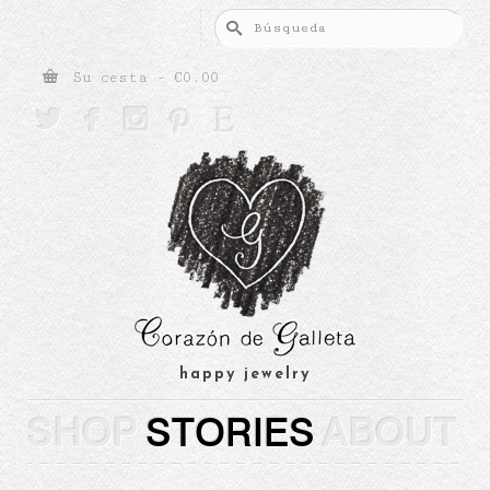
Buscar
por:
Su cesta
-
€
0.00





happy jewelry
SHOP
STORIES
ABOUT