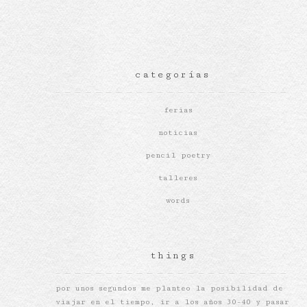
categorías
ferias
noticias
pencil poetry
talleres
words
things
por unos segundos me planteo la posibilidad de
viajar en el tiempo, ir a los años 30-40 y pasar