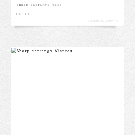
Sharp earrings ocre
€
8.00
AÑADIR AL CARRITO