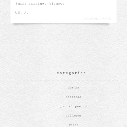
Sharp earrings blancos
€
8.00
AÑADIR AL CARRITO
categorías
ferias
noticias
pencil poetry
talleres
words