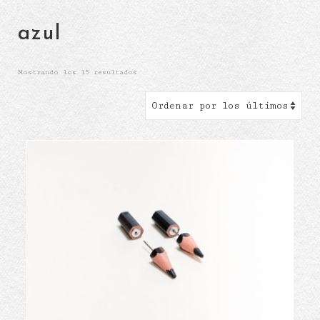
azul
Ordenado
Mostrando los 15 resultados
por
los
últimos