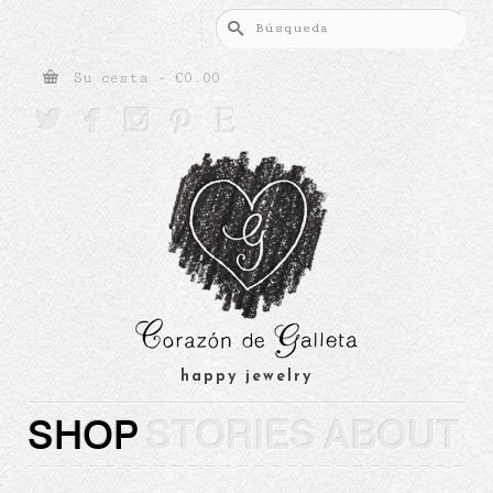
Buscar
por:
Su cesta
-
€
0.00





happy jewelry
SHOP
STORIES
ABOUT