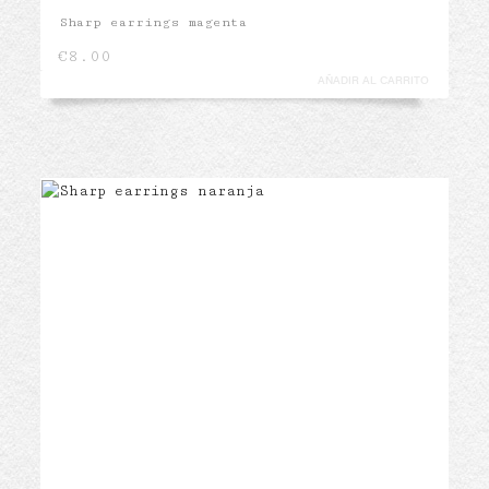
Sharp earrings magenta
€
8.00
AÑADIR AL CARRITO