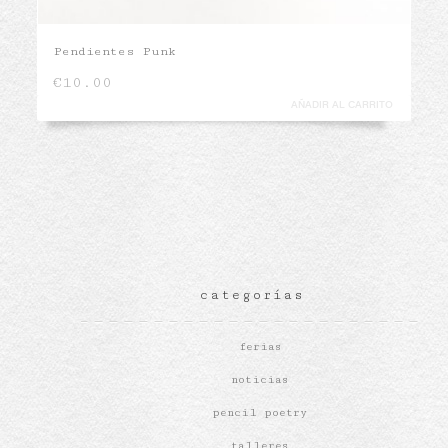
Pendientes Punk
€
10.00
AÑADIR AL CARRITO
categorías
ferias
noticias
pencil poetry
talleres