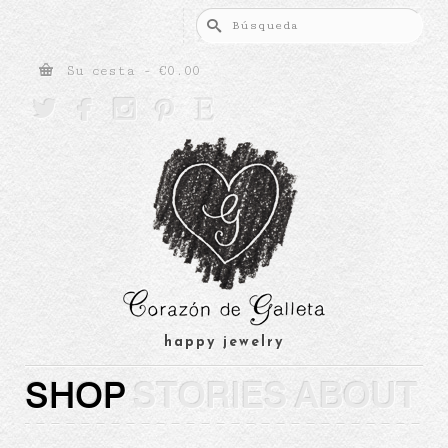
Buscar
por:
Su cesta
-
€
0.00





happy jewelry
SHOP
STORIES
ABOUT