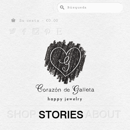
Buscar
por:
Su cesta
-
€
0.00





happy jewelry
SHOP
STORIES
ABOUT