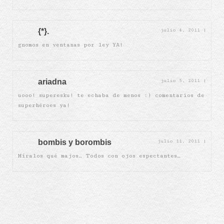
{*}.
julio 4, 2011
|
gnomos en ventanas por ley YA!
ariadna
julio 5, 2011
|
uooo! superesku! te echaba de menos :) comentarios de
superhéroes ya!
bombis y borombis
julio 11, 2011
|
Míralos qué majos… Todos con ojos espectantes…