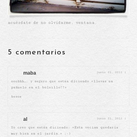
acuérdate de no olvidarme, ventana.
5 comentarios
maba
junio 21, 2011
|
ooohhh…. y seguro que están diciendo «llevas un
pañuelo en el bolsillo??»
besos
al
junio 21, 2011
|
Yo creo que están diciendo: «Esta vecina quedaría
muy bien en el jardín.» ;-)