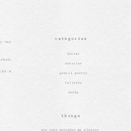
categorías
o ver
ferias
arnos,
noticias
tar a
pencil poetry
talleres
words
things
por unos segundos me planteo