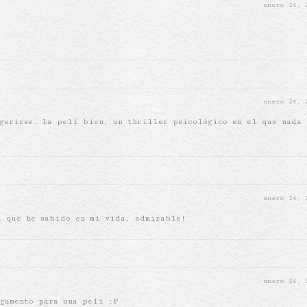
enero 24,
enero 24,
igerirse. La peli bien, un thriller psicológico en el que nada 
enero 24,
a que he sabido en mi vida, admirable!
enero 24,
rgumento para una peli :P