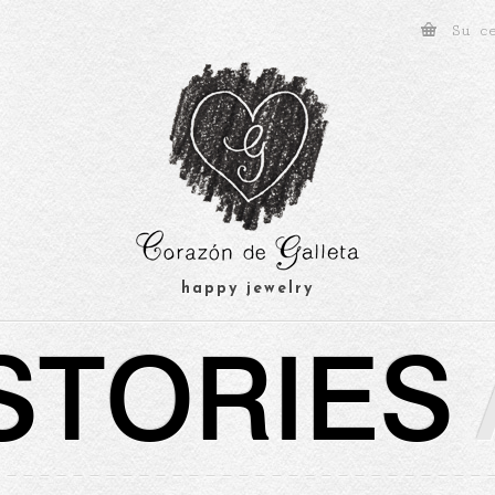
Su c
happy jewelry
STORIES