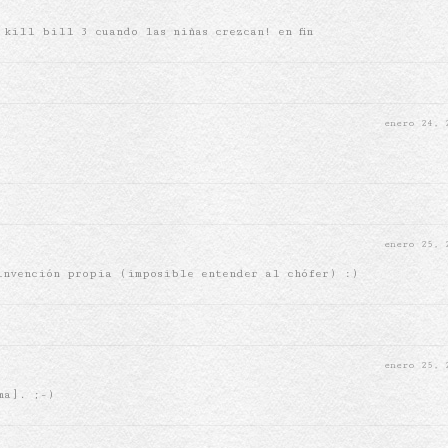
 kill bill 3 cuando las niñas crezcan! en fin
enero 24,
enero 25,
invención propia (imposible entender al chófer) :)
enero 25,
ma]. ;-)