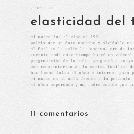
24
Ene 2007
elasticidad del
mi madre fue al cine en 1961.
podría ser un dato anodino y olvidable si
el final de la película. encima, era de in
durante todo este tiempo buscó en videoclu
programación de la tele, preguntó a amigo
con recordatorios en la comida familiar d
han hecho falta 45 años e internet para p
mi madre en el sofá frente a la película,
45 años esperando y mi madre decide que a
11 comentarios