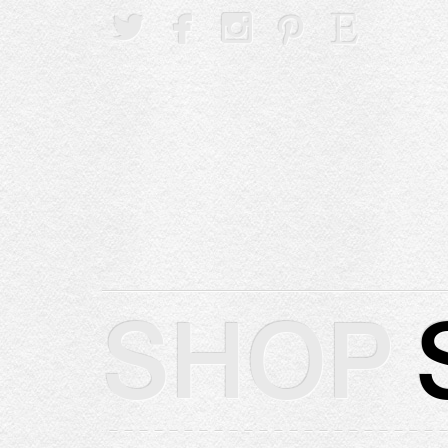





SHOP