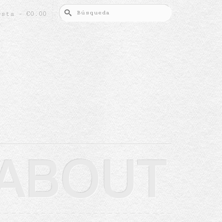
Buscar
esta
-
€
0.00
por:
ABOUT