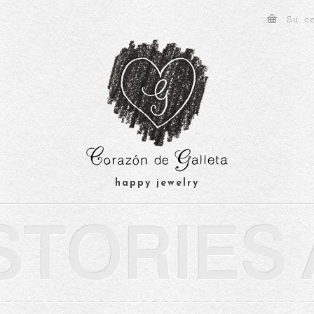
Su c
happy jewelry
STORIES