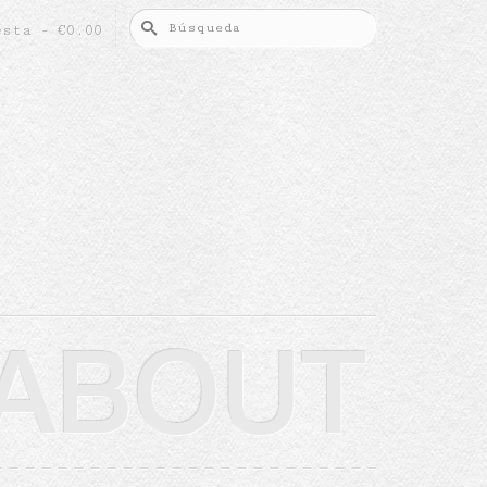
Buscar
esta
-
€
0.00
por:
ABOUT