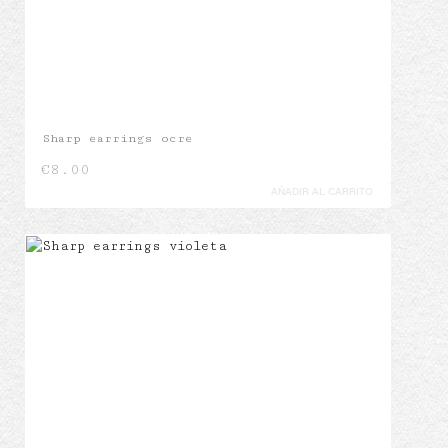
Sharp earrings ocre
€
8.00
AÑADIR AL CARRITO