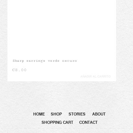
Sharp earrings verde oscuro
€
8.00
AÑADIR AL CARRITO
HOME
SHOP
STORIES
ABOUT
SHOPPING CART
CONTACT