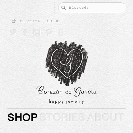
Buscar
por:
Su cesta
-
€
0.00





happy jewelry
SHOP
STORIES
ABOUT