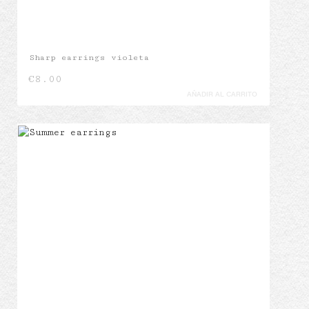
Sharp earrings violeta
€
8.00
AÑADIR AL CARRITO