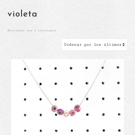
violeta
Ordenado
Mostrando los 4 resultados
por
los
últimos