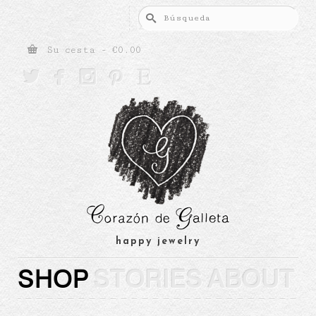
Buscar
por:
Su cesta
-
€
0.00





happy jewelry
SHOP
STORIES
ABOUT