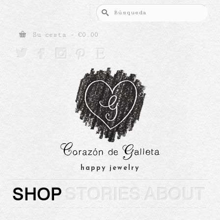
Buscar
por:
Su cesta
-
€
0.00





happy jewelry
SHOP
STORIES
ABOUT