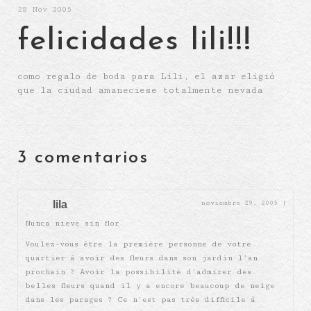
28
Nov 2005
felicidades lili!!!
como regalo de boda para Lili, el azar eligió
que la ciudad amaneciese totalmente nevada
3 comentarios
lila
noviembre 29, 2005
|
Nunca nieve sin flor
Voulez-vous être la première personne de votre
quartier à avoir des fleurs dans son jardin l’an
prochain ? Avoir la possibilité d’admirer des
belles fleurs quand il y a encore beaucoup de neige
dans les parages ? Ce n’est pas très difficile à