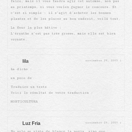
faire, mais il vous faudra agir cet automne, non pas
au printemps, si vous voulez gagner le concours. Et
c’est si simple : il s’agit d’acheter les bonnes
plantes et de les placer au bon endroit, voilà tout.
La fleur la plus hâtive :
L’éranthe n’est pas très grosse, mais elle est bien
voyante.
lila
noviembre 29, 2005
|
ha dicho :
un poco de
Traduire un texte
Voici le résultat de votre traduction :
HORTICULTURA
Luz Fria
noviembre 29, 2005
|
No solo se viste de blanco la novia, sino que