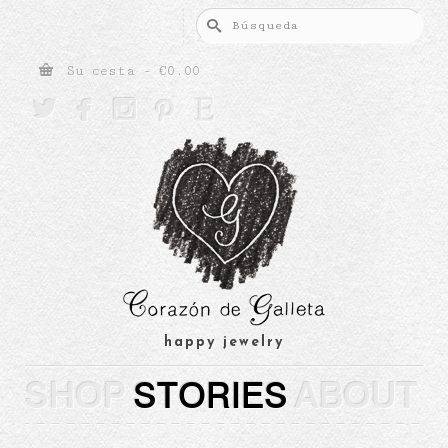
Buscar
por:
Su cesta
-
€
0.00





happy jewelry
SHOP
STORIES
ABOUT