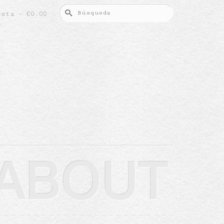
Buscar
esta
-
€
0.00
por:
ABOUT