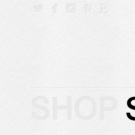





SHOP