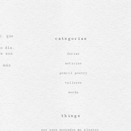
o, que
categorías
l
mo día.
re son
ferias
noticias
s más
pencil poetry
talleres
words
things
por unos segundos me planteo