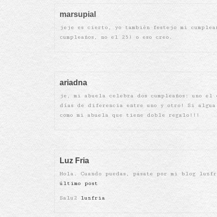
marsupial
jeje es cierto, yo también festejo mi cumplea
cumpleaños, no el 25) o eso creo.
ariadna
je, mi abuela celebra dos cumpleaños: uno el 
días de diferencia entre uno y otro! Si algua
como mi abuela que tiene doble regalo!!!
Luz Fria
Hola. Cuando puedas, pásate por mi blog luzfr
último post
Salu2
luzfria