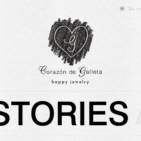
Su c
happy jewelry
STORIES