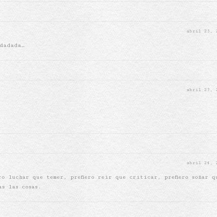
abril 23,
 dadada…
abril 23,
abril 24,
ro luchar que temer, prefiero reir que criticar, prefiero soñar q
as las cosas.