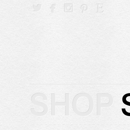





SHOP