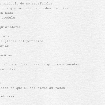
lo ridículo de no escribirlos.
actos que se celebran todos los días.
en nada.
 crédula.
quistadores.
l orden.
as planas del periódico.
hojas.
.
oscuros.
ionado a muchas otras tampoco mencionadas.
una cifra.
ándo.
lidad de que el ser tiene su razón.
ymborska