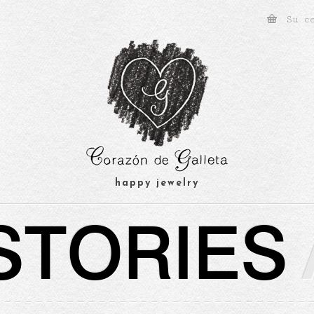
Su c
happy jewelry
STORIES