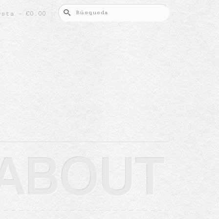
Buscar
esta
-
€
0.00
por:
ABOUT