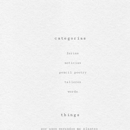
categorías
ferias
noticias
pencil poetry
talleres
words
things
por unos segundos me planteo