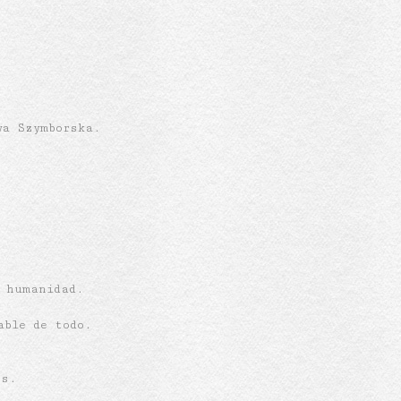
wa Szymborska.
a humanidad.
able de todo.
os.