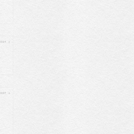
 2007
|
 2007
|