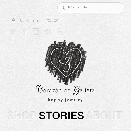
Buscar
por:
Su cesta
-
€
0.00





happy jewelry
SHOP
STORIES
ABOUT