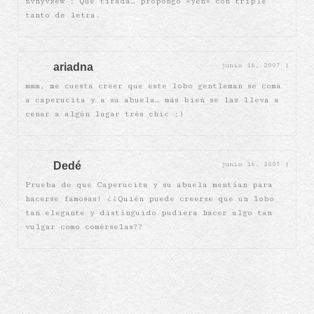
zvnyvxew : Que tirada… propongo «yen» con triple
tanto de letra.
ariadna
junio 16, 2007
|
mmm, me cuesta creer que este lobo gentleman se coma
a caperucita y a su abuela… más bien se las lleva a
cenar a algún lugar très chic ;)
Dedé
junio 16, 2007
|
Prueba de que Caperucita y su abuela mentían para
hacerse famosas! ¿¿Quién puede creerse que un lobo
tan elegante y distinguido pudiera hacer algo tan
vulgar como comérselas??