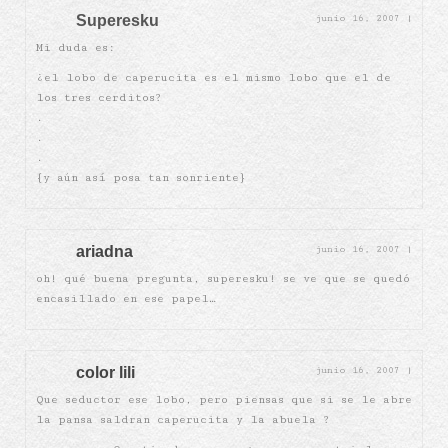
Superesku
junio 16, 2007
|
Mi duda es:
¿el lobo de caperucita es el mismo lobo que el de
los tres cerditos?
.
.
.
{y aún así posa tan sonriente}
ariadna
junio 16, 2007
|
oh! qué buena pregunta, superesku! se ve que se quedó
encasillado en ese papel…
color lili
junio 16, 2007
|
Que seductor ese lobo, pero piensas que si se le abre
la pansa saldran caperucita y la abuela ?