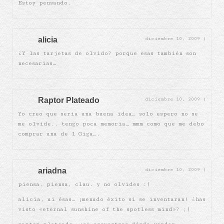
Estoy pensando.
alicia
diciembre 10, 2009
|
¿Y las tarjetas de olvido? porque esas también son
necesarias…
Raptor Plateado
diciembre 10, 2009
|
Yo creo que seria una buena idea… solo espero no se
me olvide.. tengo poca memoria… mmm como que me debo
comprar una de 1 Giga….
ariadna
diciembre 10, 2009
|
piensa, piensa, clau. y no olvides :)
alicia, ui ésas… ¡menudo éxito si se inventaran! ¿has
visto «eternal sunshine of the spotless mind»? ;)