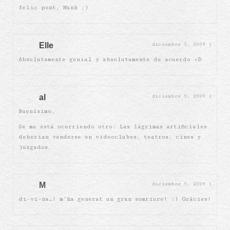
feliç pont, Munh ;)
Elle
diciembre 5, 2009
|
Absolutamente genial y absolutamente de acuerdo =D
al
diciembre 5, 2009
|
Buenísimo.
Se me está ocurriendo otro: Las lágrimas artificiales
deberían venderse en videoclubes, teatros, cines y
juzgados.
M
diciembre 5, 2009
|
di-vi-na…! m’ha generat un gran somriure! :) Gràcies!