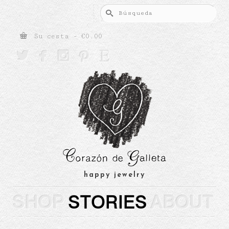
Buscar
por:
Su cesta
-
€
0.00





happy jewelry
SHOP
STORIES
ABOUT