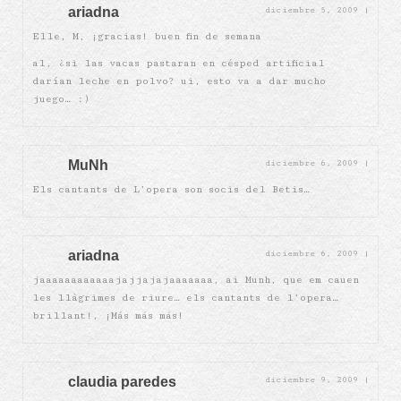
ariadna
diciembre 5, 2009
|
Elle, M, ¡gracias! buen fin de semana
al, ¿si las vacas pastaran en césped artificial
darían leche en polvo? ui, esto va a dar mucho
juego… :)
MuNh
diciembre 6, 2009
|
Els cantants de L’opera son socis del Betis…
ariadna
diciembre 6, 2009
|
jaaaaaaaaaaaajajjajajaaaaaaa, ai Munh, que em cauen
les llàgrimes de riure… els cantants de l’opera…
brillant!, ¡Más más más!
claudia paredes
diciembre 9, 2009
|