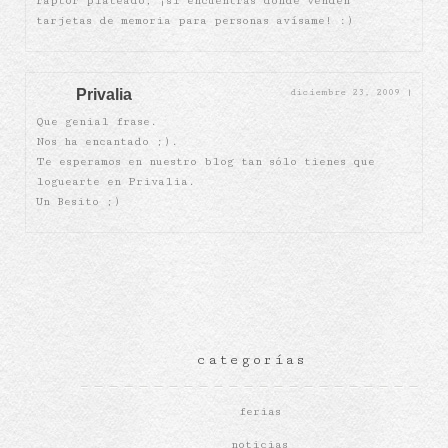
raptor plateado, ¡si encuentras dónde venden
tarjetas de memoria para personas avísame! :)
Privalia
diciembre 23, 2009
|
Que genial frase.
Nos ha encantado ;).
Te esperamos en nuestro blog tan sólo tienes que
loguearte en Privalia.
Un Besito ;)
categorías
ferias
noticias