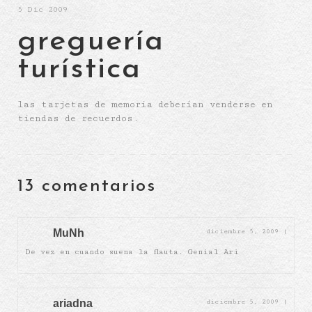
5
Dic 2009
greguería
turística
las tarjetas de memoria deberían venderse en
tiendas de recuerdos.
13 comentarios
MuNh
diciembre 5, 2009
|
De vez en cuando suena la flauta. Genial Ari
ariadna
diciembre 5, 2009
|