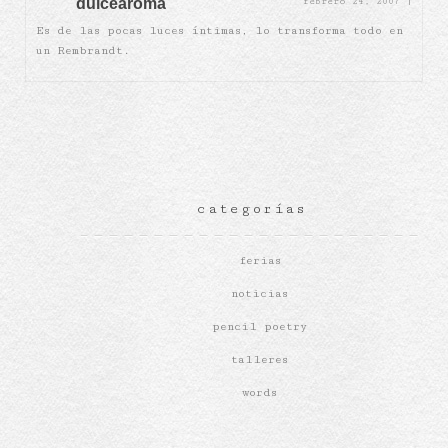
dulcearoma
febrero 24, 2007
|
Es de las pocas luces íntimas, lo transforma todo en
un Rembrandt.
categorías
ferias
noticias
pencil poetry
talleres
words