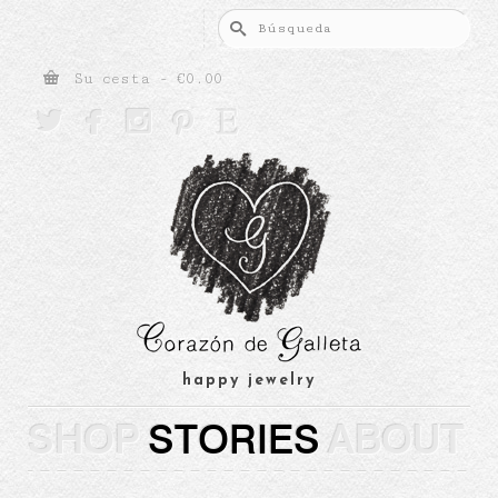
Buscar
por:
Su cesta
-
€
0.00





happy jewelry
SHOP
STORIES
ABOUT