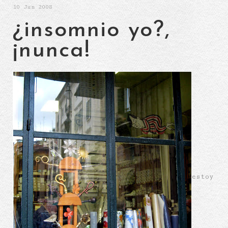
10
Jun 2008
¿insomnio yo?,
¡nunca!
estoy