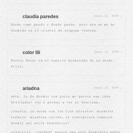
claudia paredes
junio 11, 2008
|
Sueño como puedo y donde puedo, pero aún no me he
dormido en el cristal de ninguna ventana.
color lili
junio 11, 2008
|
Parece flotar en el espacio durmiendo de un sueño
feliz…
ariadna
junio 11, 2008
|
nata, lo de dormir con gorro me parece una idea
brillante! voy a probar a ver si funciona…
claudia, yo sueño con los ojos abiertos: mientras
trabajo, mientras cocino… si consiguiera también
dormir así sería fantástico!
colorlili, ¿verdad? parece que esté dormidito sobre