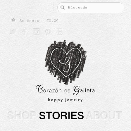
Buscar
por:
Su cesta
-
€
0.00





happy jewelry
SHOP
STORIES
ABOUT