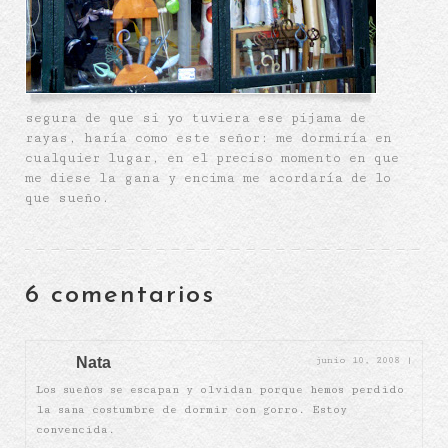
segura de que si yo tuviera ese pijama de
rayas, haría como este señor: me dormiría en
cualquier lugar, en el preciso momento en que
me diese la gana y encima me acordaría de lo
que sueño.
6 comentarios
Nata
junio 10, 2008
|
Los sueños se escapan y olvidan porque hemos perdido
la sana costumbre de dormir con gorro. Estoy
convencida.