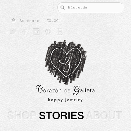
Buscar
por:
Su cesta
-
€
0.00





happy jewelry
SHOP
STORIES
ABOUT