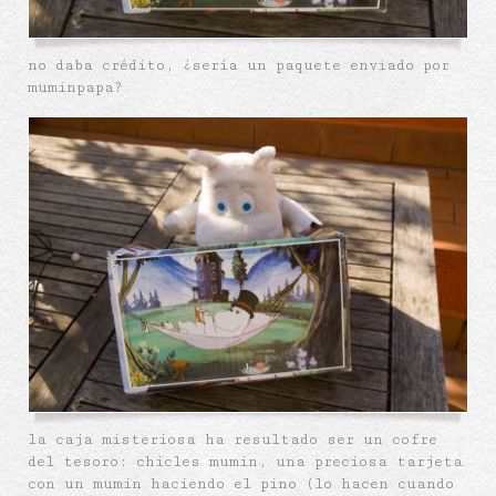
no daba crédito, ¿sería un paquete enviado por
muminpapa?
la caja misteriosa ha resultado ser un cofre
del tesoro: chicles mumin, una preciosa tarjeta
con un mumin haciendo el pino (lo hacen cuando