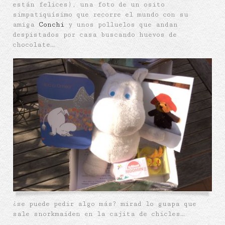
están felices), una foto de un osito
simpatiquísimo que recorre el mundo con su
amiga
Conchi
y unos polluelos que andan
despistados por casa buscando huevos de
chocolate…
¿se puede pedir algo más? mirad lo guapa que
sale snorkmaiden en la cajita de chicles…