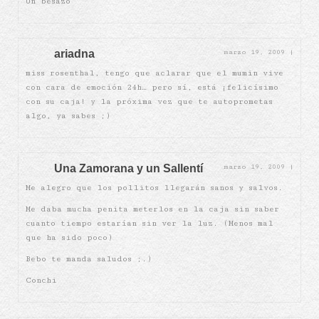
Un besazo
ariadna
marzo 19, 2009
|
miss rosenthal, tengo que aclarar que el mumin vive
con cara de emoción 24h… pero sí, está ¡felicísimo
con su caja! y la próxima vez que te autoprometas
algo, ya sabes ;)
Una Zamorana y un Sallentí
marzo 19, 2009
|
Me alegro que los pollitos llegarán sanos y salvos.
Me daba mucha penita meterlos en la caja sin saber
cuanto tiempo estarían sin ver la luz. (Menos mal
que ha sido poco)
Bebo te manda saludos ;.)
Conchi