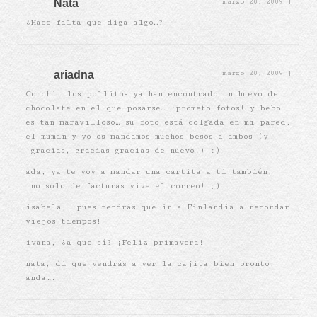
Nata
marzo 20, 2009
|
¿Hace falta que diga algo…?
ariadna
marzo 20, 2009
|
Conchi! los pollitos ya han encontrado un huevo de
chocolate en el que posarse… ¡prometo fotos! y bebo
es tan maravilloso… su foto está colgada en mi pared,
el mumin y yo os mandamos muchos besos a ambos (y
¡gracias, gracias gracias de nuevo!) :)
ada, ya te voy a mandar una cartita a ti también,
¡no sólo de facturas vive el correo! ;)
isabela, ¡pues tendrás que ir a Finlandia a recordar
viejos tiempos!
ivana, ¿a que sí? ¡Feliz primavera!
nata, di que vendrás a ver la cajita bien pronto,
anda….