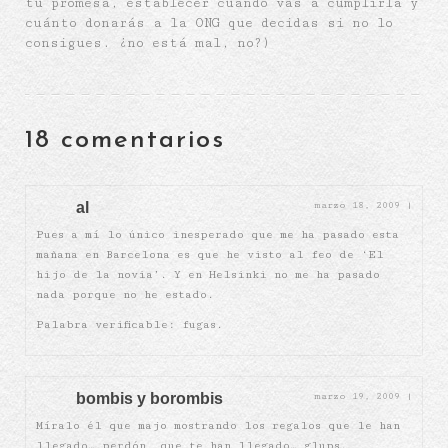
tu promesa, establecer cuándo vas a cumplirla y
cuánto donarás a la ONG que decidas si no lo
consigues. ¿no está mal, no?)
18 comentarios
al
marzo 18, 2009
|
Pues a mí lo único inesperado que me ha pasado esta
mañana en Barcelona es que he visto al feo de ‘El
hijo de la novia’. Y en Helsinki no me ha pasado
nada porque no he estado.
Palabra verificable: fugas.
bombis y borombis
marzo 19, 2009
|
Míralo él que majo mostrando los regalos que le han
llegado… perdón, que te han llegado… glups.