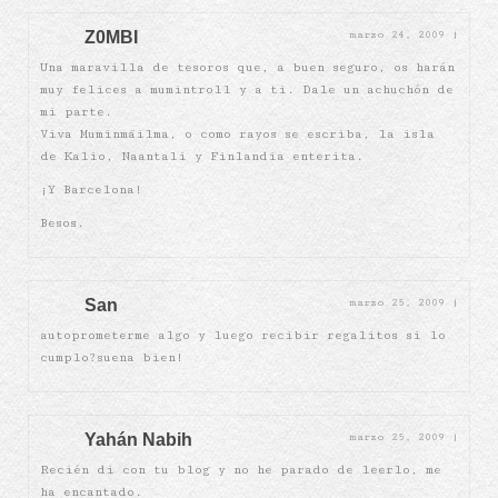
Z0MBI
marzo 24, 2009
|
Una maravilla de tesoros que, a buen seguro, os harán
muy felices a mumintroll y a ti. Dale un achuchón de
mi parte.
Viva Muminmäilma, o como rayos se escriba, la isla
de Kalio, Naantali y Finlandia enterita.
¡Y Barcelona!
Besos.
San
marzo 25, 2009
|
autoprometerme algo y luego recibir regalitos si lo
cumplo?suena bien!
Yahán Nabih
marzo 25, 2009
|
Recién di con tu blog y no he parado de leerlo, me
ha encantado.