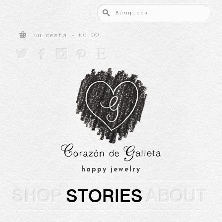
Buscar
por:
Su cesta
-
€
0.00





happy jewelry
SHOP
STORIES
ABOUT