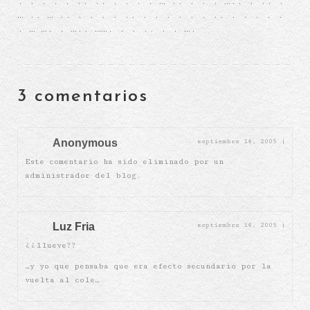
. . . . . .. .. . . . . … .. . . . ….. . .. .
… .. … .. . . . . .. . . . . . . .. . . . . .
. … …. . ….. ……. . . .. . . ….
3 comentarios
Anonymous
septiembre 14, 2005
|
Este comentario ha sido eliminado por un
administrador del blog.
Luz Fria
septiembre 14, 2005
|
¿¿llueve??
…y yo que pensaba que era efecto secundario por la
vuelta al cole…