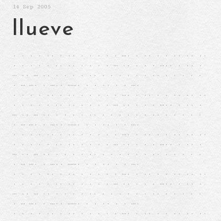
14
Sep 2005
llueve
. . . . .. . .. . . . . . …. . .. . . .. .. ..
. . . . . .. .. . . . . … .. . . . ….. . .. .
… .. … .. . . . . .. . . . . . . .. . . . . .
. … …. . ….. ……. . . .. . . ….
. . . . .. . .. . . . . . …. . .. . . .. .. ..
. . . . . .. .. . . . . … .. . . . ….. . .. .
… .. … .. . . . . .. . . . . . . .. . . . . .
. … …. . ….. ……. . . .. . . ….
. . . . .. . .. . . . . . …. . .. . . .. .. ..
. . . . . .. .. . . . . … .. . . . ….. . .. .
… .. … .. . . . . .. . . . . . . .. . . . . .
. … …. . ….. ……. . . .. . . ….
. . . . .. . .. . . . . . …. . .. . . .. .. ..
. . . . . .. .. . . . . … .. . . . ….. . .. .
… .. … .. . . . . .. . . . . . . .. . . . . .
. … …. . ….. ……. . . .. . . ….
. . . . .. . .. . . . . . …. . .. . . .. .. ..