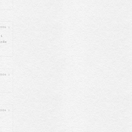
 2006
|
Si
arde
 2006
|
 2006
|