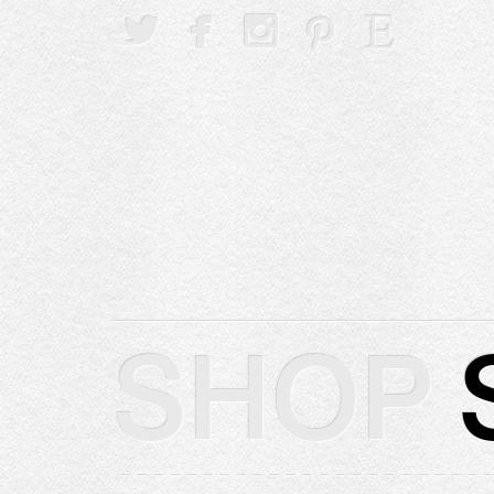





SHOP