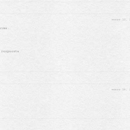
enero 12,
nima.
 respuesta
enero 16,