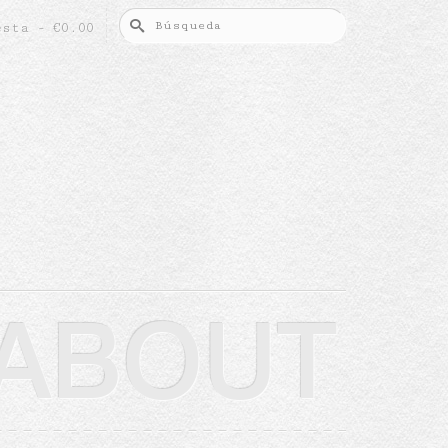
Buscar
esta
-
€
0.00
por:
ABOUT