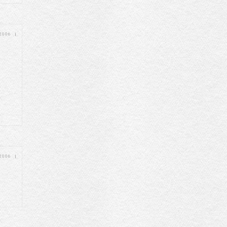
 2006
|
 2006
|