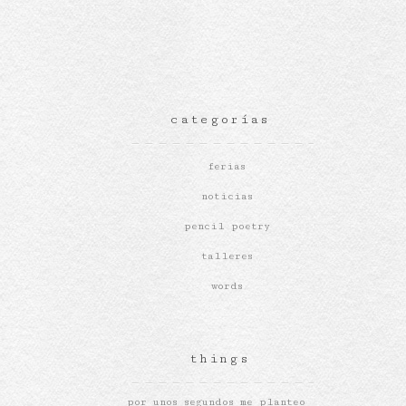
categorías
ferias
noticias
pencil poetry
talleres
words
things
por unos segundos me planteo