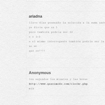
ariadna
llevo días pensando la solución a la suma anó
yo diría que es 3
pero también podría ser 12
o o 1+2
o el mismo interrogante también podría ser la
no sé
qué es????
Anonymous
los segundos los minutos y las horas
http://www.quasimodo.com/clockr.php
mik