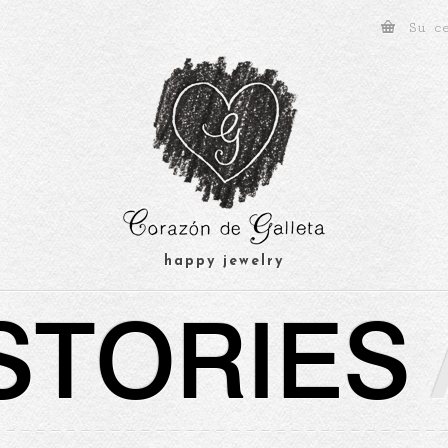
Su c
happy jewelry
STORIES