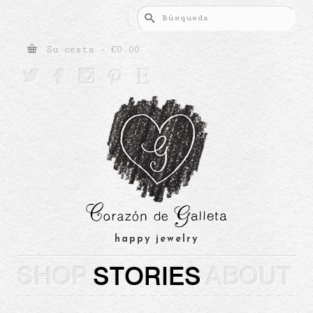
Buscar
por:
Su cesta
-
€
0.00





happy jewelry
SHOP
STORIES
ABOUT