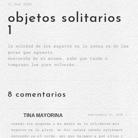
11
Sep 2006
objetos solitarios
1
la soledad de los zapatos en la arena es de las
pocas que aguanto.
descreída de sí misma, sabe que tarde o
temprano los pies volverán.
8 comentarios
TINA MAYORINA
septiembre 11, 2006
|
cuando era pequeña a mi madre se le ovlidaron mis
zapatos en la playa. se dio cuenta cuando estabamos
entrando en el coche. asi que bajamos a por ellos y