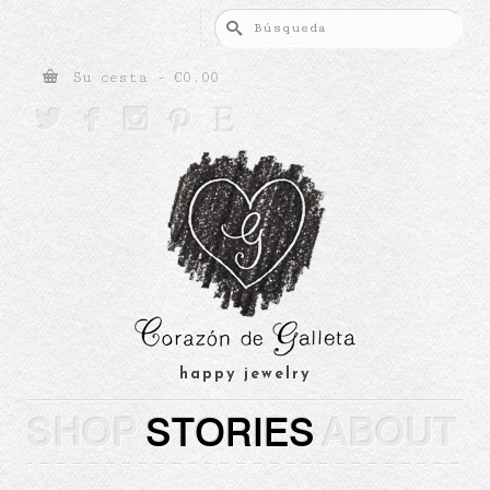
Buscar
por:
Su cesta
-
€
0.00





happy jewelry
SHOP
STORIES
ABOUT