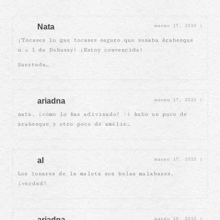
Nata
marzo 17, 2010
|
¡Tocases lo que tocases seguro que sonaba Arabesque
n.º 1 de Debussy! ¡Estoy convencida!
Suertuda…
ariadna
marzo 17, 2010
|
nata, ¿cómo lo has adivinado? :) hubo un poco de
arabesque y otro poco de amélie…
al
marzo 17, 2010
|
Los lunares de la maleta son bolas malabares,
¿verdad?
ariadna
marzo 18, 2010
|