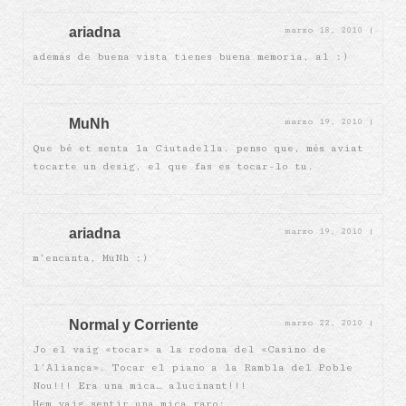
ariadna
marzo 18, 2010
|
además de buena vista tienes buena memoria, al :)
MuNh
marzo 19, 2010
|
Que bé et senta la Ciutadella. penso que, més aviat
tocarte un desig, el que fas es tocar-lo tu.
ariadna
marzo 19, 2010
|
m’encanta, MuNh :)
Normal y Corriente
marzo 22, 2010
|
Jo el vaig «tocar» a la rodona del «Casino de
l’Aliança». Tocar el piano a la Rambla del Poble
Nou!!! Era una mica… alucinant!!!
Hem vaig sentir una mica raro: