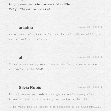
http://www.youtube.com/watch?v=1CD-
VaRgliI&feature=related
ariadna
marzo 22, 2010
|
raro tocar el piano a la rambla del poblenou??? que
va… normal y corriente :)
al
marzo 22, 2010
|
Yo cada vez estoy más convencido de que esto es una
artimaña de la SGAE.
Sílvia Rubio
marzo 23, 2010
|
Por si acaso yo también tengo un sueño muuuy claro.
A ver si estoy de suerte y se casi-cumple ;))
T’he vist per un forat i m’encantes a la Ciutadella.