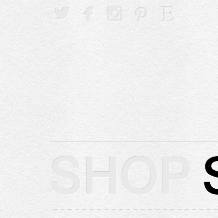





SHOP