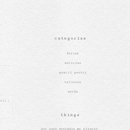
categorías
ferias
noticias
pencil poetry
talleres
words
 2011
|
things
por unos segundos me planteo