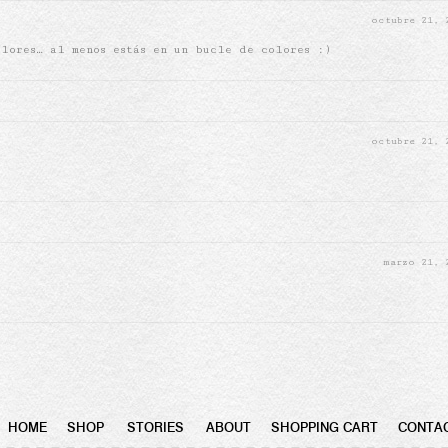
octubre 21,
olores… al menos estás en un bucle de colores :)
octubre 21,
marzo 21,
HOME
SHOP
STORIES
ABOUT
SHOPPING CART
CONTA