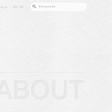
Buscar
esta
-
€
0.00
por:
ABOUT