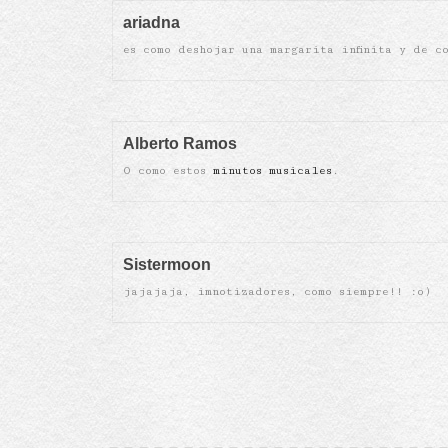
ariadna
es como deshojar una margarita infinita y de c
Alberto Ramos
O como estos
minutos musicales
.
Sistermoon
jajajaja, imnotizadores, como siempre!! :o)