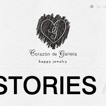
Su c
happy jewelry
STORIES