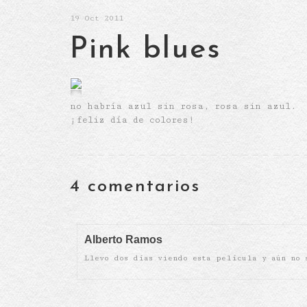
19
Oct 2011
Pink blues
no habría azul sin rosa, rosa sin azul.
¡feliz día de colores!
4 comentarios
Alberto Ramos
Llevo dos días viendo esta película y aún no 