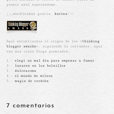
premio azul esperándome.
¡¡¡muchísimas gracia,
karina
!!!
Aquí encontraréis el origen de los «
thinking
blogger awards
«. siguiendo la costumbre, aquí
van mis cinco blogs premiados:
1.-
elegi un mal día para empezar a fumar
2.-
lunares en los bolsillos
3.-
dulcearoma
4.-
el mundo de wilson
5.-
magia de cordoba
7 comentarios