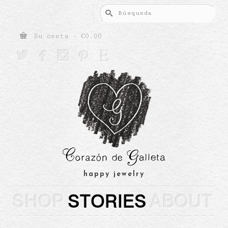
Buscar
por:
Su cesta
-
€
0.00





happy jewelry
SHOP
STORIES
ABOUT