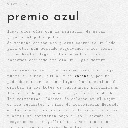
9
Sep 2007
premio azul
llevo unos días con la sensación de estar
jugando al pilla pilla.
de pequeña odiaba ese juego: correr de un lado
para otro sin sentido esquivando a los demás
niños hasta llegar a lo que entre todos
habíamos decidido que era un lugar seguro.
tras semanas yendo de casa en casa sin llegar
nunca a la mía, fui a lo de
karina
y por fin
pude descansar. era mi lugar: había canicas de
cristal en los botes de garbanzos, purpurina en
los botes de gel, pompas de jabón saliendo de
las cerraduras, lápices de colores en el cajón
de los cubiertos y miles de lentejuelas flotando
en la bañera. los zapatos bailaban solos y las
plantas se abrazaban bajo el sol. además de
acogerme con te, galletitas y ventanas con
gatos mirando a través de ellas, había un