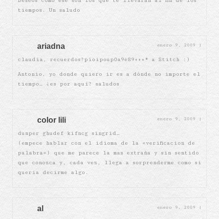
Deseos como ese son los que te llevarán al fin de los
tiempos. Un saludo
ariadna
enero 9, 2009
|
claudia, recuerdos?pioipoup0a9e89+++* a Stitch :)
Antonio, yo donde quiero ir es a dónde no importe el
tiempo… ¿es por aquí? saludos
color lili
enero 9, 2009
|
dunper ghudef kifncg singrid…
(empece hablar con el idioma de la «verificacion de
palabra») que me parece la mas extraña y sin sentido
que conozca y, cada vez, llega a sorprenderme como si
queria decirme algo.
al
enero 9, 2009
|