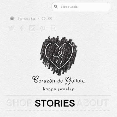
Buscar
por:
Su cesta
-
€
0.00





happy jewelry
SHOP
STORIES
ABOUT