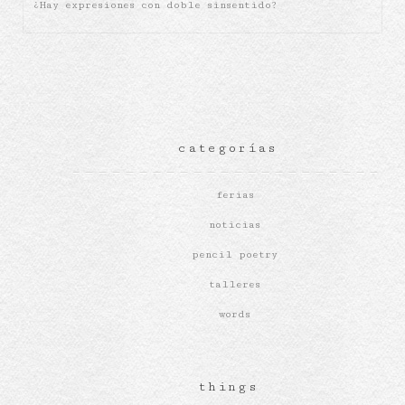
¿Hay expresiones con doble sinsentido?
categorías
ferias
noticias
pencil poetry
talleres
words
things