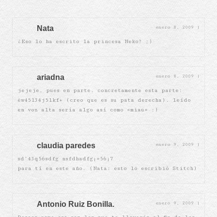
Nata
enero 8, 2009
|
¿Eso lo ha escrito la princesa Neko? ;)
ariadna
enero 8, 2009
|
jejeje, pues en parte. concretamente esta parte:
èw45134j5lkf+ (creo que es su pata derecha). leído
en voz alta sería algo así como «miau» :)
claudia paredes
enero 9, 2009
|
sd’43q56sdfg nsfdhadfg¡»56¡7
para tí en este año. (Nata: esto lo escribió Stitch)
Antonio Ruiz Bonilla.
enero 9, 2009
|