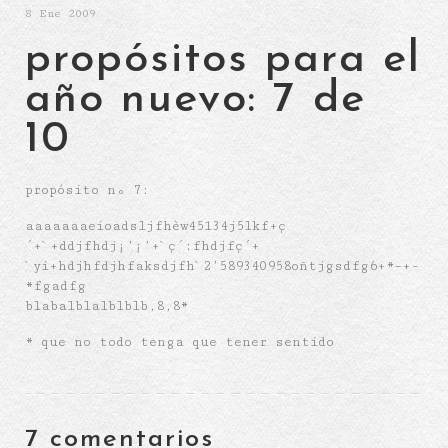
8
Ene 2009
propósitos para el
año nuevo: 7 de
10
propósito nº 7:
aaaaaaaeioadsljfhèw45134j5lkf+ç
´+`+ddjfhdj¡’¡’+`ç´:fhdjfç´+
`yi+hdjhfdjhfaksdjfh`2’589340958oñtjgsdfg6+*–+-
*fgadfg
blabalblalblblb,8,8*
* que no todo tenga que tener sentido
7 comentarios