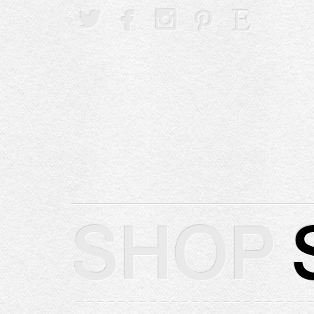





SHOP