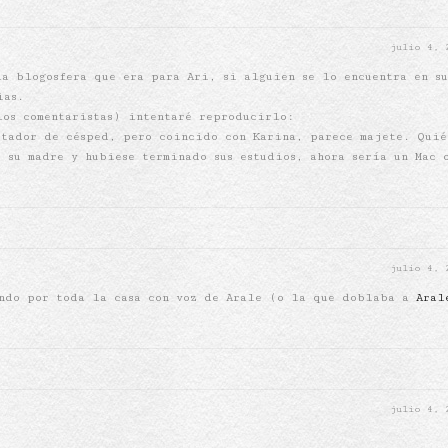
julio 4,
la blogosfera que era para Ari, si alguien se lo encuentra en su
ias.
los comentaristas) intentaré reproducirlo:
rtador de césped, pero coincido con Karina, parece majete. Quié
 su madre y hubiese terminado sus estudios, ahora sería un Mac 
julio 4,
endo por toda la casa con voz de Arale (o la que doblaba a
Aral
julio 4,