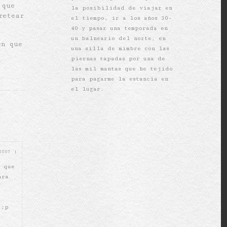
 que
la posibilidad de viajar en
retear
el tiempo, ir a los años 30-
40 y pasar una temporada en
un balneario del norte, en
en que
una silla de mimbre con las
piernas tapadas por una de
las mil mantas que he tejido
para pagarme la estancia en
el lugar.
 2007
|
, que
ara
 ;p