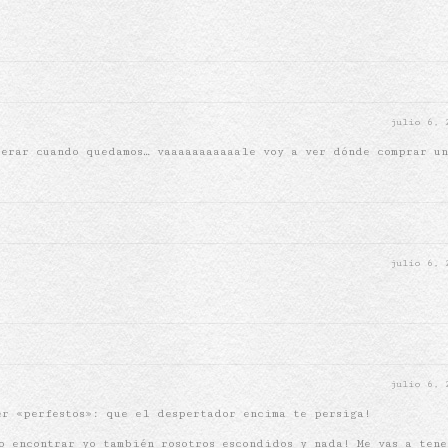
julio 6,
perar cuando quedamos… vaaaaaaaaaaale voy a ver dónde comprar un
julio 6,
julio 6,
er «perfestos»: que el despertador encima te persiga!
o encontrar yo también rosotros escondidos y nada! Me vas a tene