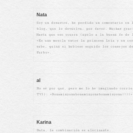
Nata
Soy un desastre, he perdido un comentario en 
blog, que lo devuelva, por favor. Muchas grac
Hasta que eso ocurra (apelo a la buena fe de 
«Es una mezcla entre la princesa Leia y un co
sabe, quizá si hubiese seguido los consejos de
Furby».
al
No sé por qué, pero me lo he imaginado corri
TV3): «Bonaminyonabonaminyonabonaminyona!!!!»
Karina
Nata, la combinación es alucinante.