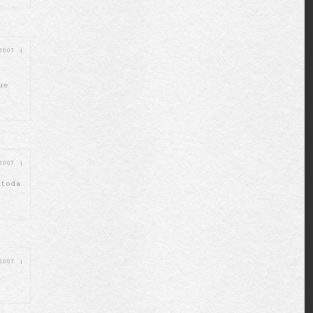
 2007
|
ue
 2007
|
 toda
 2007
|