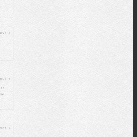
 2007
|
 2007
|
eia-
ne
 2007
|