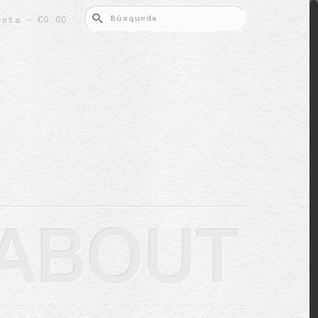
Buscar
esta
-
€
0.00
por:
ABOUT