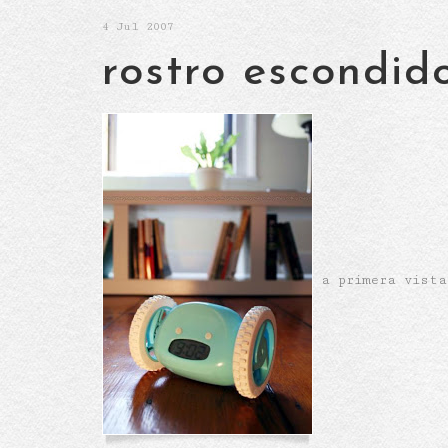
4
Jul 2007
rostro escondid
a primera vista 