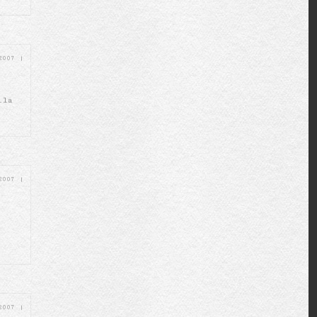
 2007
|
ila
 2007
|
 2007
|