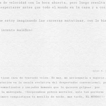
a de velocidad con la boca abierta… pero luego resulta
despertarse antes que todo el mundo en la casa y a cor
me estoy imaginando las carreras matutinas, con lo bi
invento maléfico)
julio 4,
 tiene cara de travieso veloz. Es mas, me arriesgaría a sugerir
mutación en la escala evolutiva del despertador convencional; p
 somnolientos y enojados humanos que le quieren golpear, por
 la madrugada. (Sorprendeos pobres mortales, ante tan perversa
rimero conquistaran tu mesilla de noche, mas tarde… EL MUNDO!!!