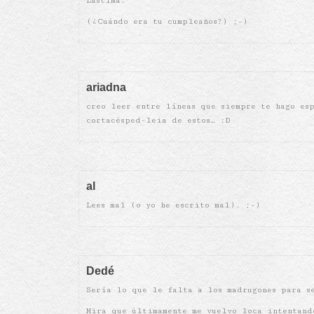
Lástima.
(¿Cuándo era tu cumpleaños?) ;-)
ariadna
creo leer entre líneas que siempre te hago es
cortacésped-leia de estos… :D
al
Lees mal (o yo he escrito mal). ;-)
Dedé
Sería lo que le falta a los madrugones para s
Mira que últimamente me vuelvo loca intentand