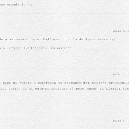
nse cuando lo vi!!!
julio 5,
de unas vacaciones en Mallorca (por lo de las ensaimadas).
n el chisme (¿Elchisme?) en acción?
julio 5,
… para mi gracia o desgracia no dispongo del bichejo-princesal
rrer detrás de mi gata me conformo ;) pero vamos, si alguien tie
julio 5,