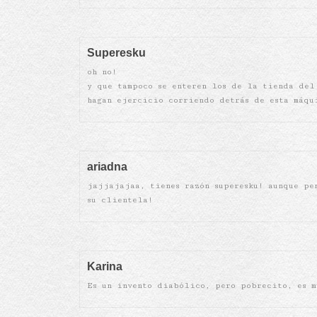
Superesku
oh no!
y que tampoco se enteren los de la tienda del
hagan ejercicio corriendo detrás de esta máqu
ariadna
jajjajajaa, tienes razón superesku! aunque pe
su clientela!
Karina
Es un invento diabólico, pero pobrecito, es m