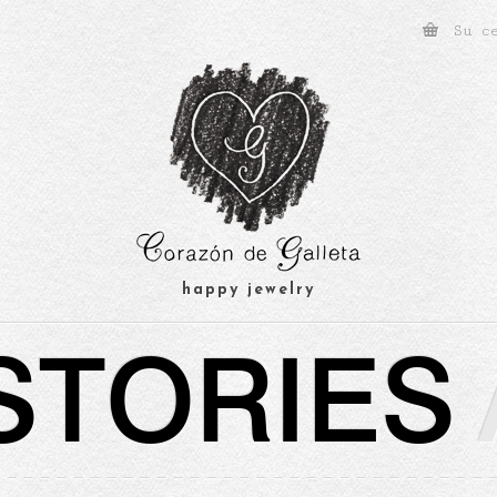
Su c
happy jewelry
STORIES