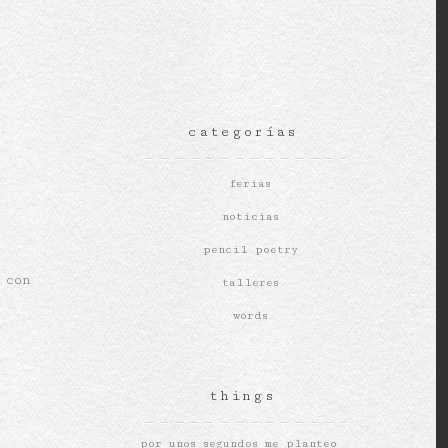
categorías
ferias
noticias
pencil poetry
 con
talleres
words
things
por unos segundos me planteo