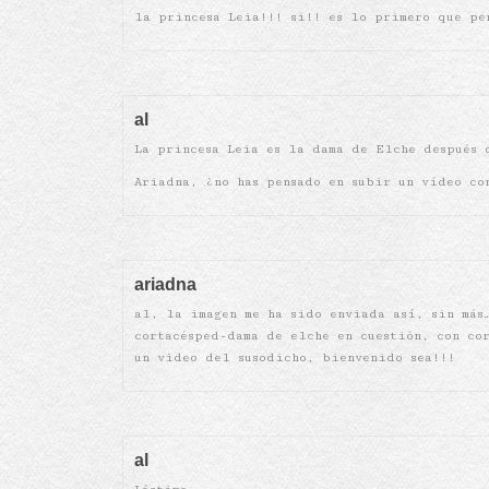
la princesa Leia!!! si!! es lo primero que pe
al
La princesa Leia es la dama de Elche después 
Ariadna, ¿no has pensado en subir un vídeo co
ariadna
al, la imagen me ha sido enviada así, sin más
cortacésped-dama de elche en cuestión, con co
un video del susodicho, bienvenido sea!!!
al