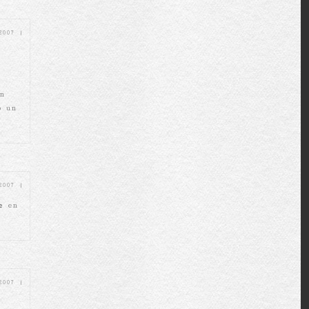
 2007
|
n
o un
 2007
|
e
en
 2007
|