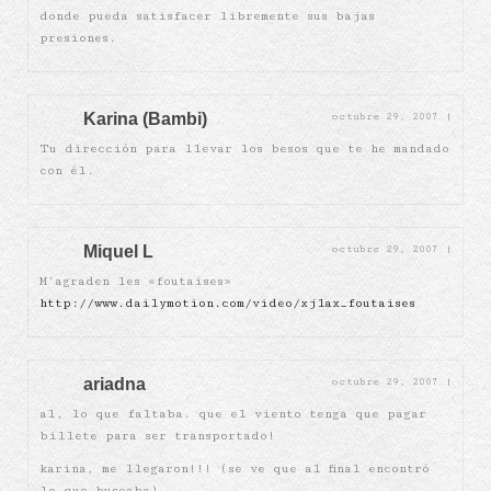
donde pueda satisfacer libremente sus bajas
presiones.
Karina (Bambi)
octubre 29, 2007
|
Tu dirección para llevar los besos que te he mandado
con él.
Miquel L
octubre 29, 2007
|
M’agraden les «foutaises»
http://www.dailymotion.com/video/xj1ax_foutaises
ariadna
octubre 29, 2007
|
al, lo que faltaba. que el viento tenga que pagar
billete para ser transportado!
karina, me llegaron!!! (se ve que al final encontró
lo que buscaba)