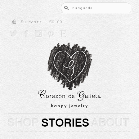
Buscar
por:
Su cesta
-
€
0.00





happy jewelry
SHOP
STORIES
ABOUT