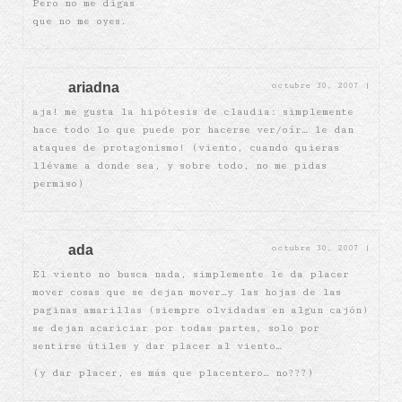
Pero no me digas
que no me oyes.
ariadna
octubre 30, 2007
|
aja! me gusta la hipótesis de claudia: simplemente
hace todo lo que puede por hacerse ver/oír… le dan
ataques de protagonismo! (viento, cuando quieras
llévame a donde sea, y sobre todo, no me pidas
permiso)
ada
octubre 30, 2007
|
El viento no busca nada, simplemente le da placer
mover cosas que se dejan mover…y las hojas de las
paginas amarillas (siempre olvidadas en algun cajón)
se dejan acariciar por todas partes, solo por
sentirse útiles y dar placer al viento…
(y dar placer, es más que placentero… no???)