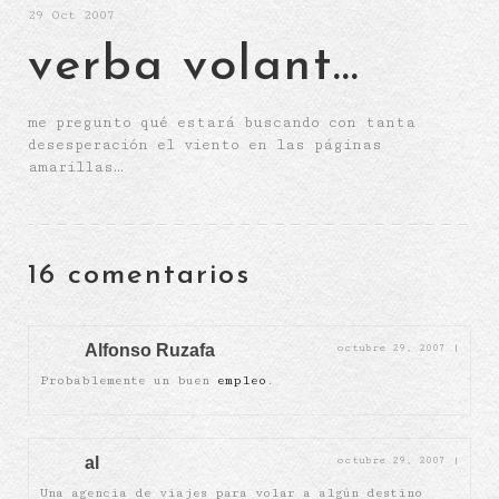
29
Oct 2007
verba volant…
me pregunto qué estará buscando con tanta
desesperación el viento en las páginas
amarillas…
16 comentarios
Alfonso Ruzafa
octubre 29, 2007
|
Probablemente un buen
empleo
.
al
octubre 29, 2007
|
Una agencia de viajes para volar a algún destino