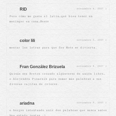
RID
noviembre 4, 2007
|
Pero cómo me gusta el latín…qué bien tener un
mazinger en casa…Besos
color lili
noviembre 5, 2007
|
mezcar las letras para que Sra Mots se divierta.
Fran González Brizuela
noviembre 8, 2007
|
Quizás sea Breton creando algúnverso de unión libre…
o Alejendra Pizarnik para sumar más palabras a sus
diveras cajitas de colores.
ariadna
noviembre 9, 2007
|
o borges intentando unir dos palabras que nunca antes
han estado juntas :)