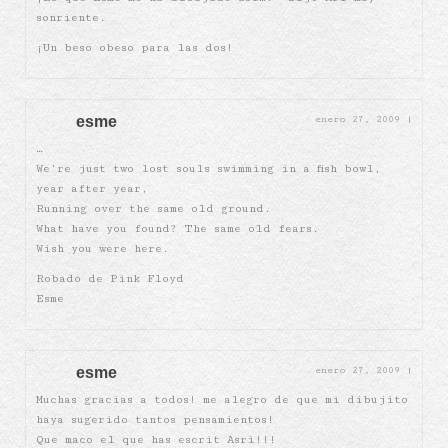
sonriente.
¡Un beso obeso para las dos!
esme
enero 27, 2009
|
…
We’re just two lost souls swimming in a fish bowl,
year after year,
Running over the same old ground.
What have you found? The same old fears.
Wish you were here.
Robado de Pink Floyd
Esme
esme
enero 27, 2009
|
Muchas gracias a todos! me alegro de que mi dibujito
haya sugerido tantos pensamientos!
Que maco el que has escrit Asri!!!