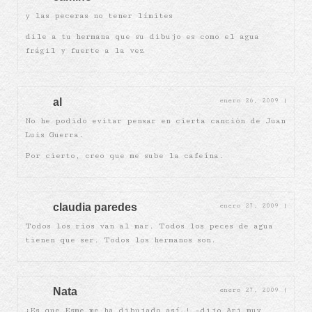
y las peceras no tener límites
dile a tu hermana que su dibujo es como el agua
frágil y fuerte a la vez
al
enero 26, 2009
|
No he podido evitar pensar en cierta canción de Juan
Luis Guerra.
Por cierto, creo que me sube la cafeína.
claudia paredes
enero 27, 2009
|
Todos los ríos van al mar. Todos los peces de agua
tienen que ser. Todos los hermanos son.
Nata
enero 27, 2009
|
¡Es que Esme me ha dibujado así…! –dijo Ari muy