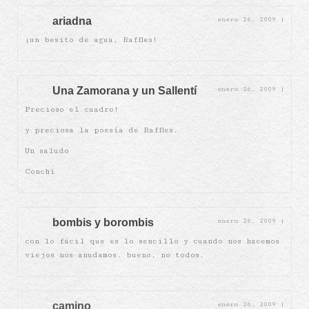
ariadna
enero 26, 2009
|
¡un besito de agua, Raffles!
Una Zamorana y un Sallentí
enero 26, 2009
|
Precioso el cuadro!
y preciosa la poesía de Raffles.
Un saludo
Conchi
bombis y borombis
enero 26, 2009
|
con lo fácil que es lo sencillo y cuando nos hacemos
viejos nos anudamos. bueno, no todos.
camino
enero 26, 2009
|