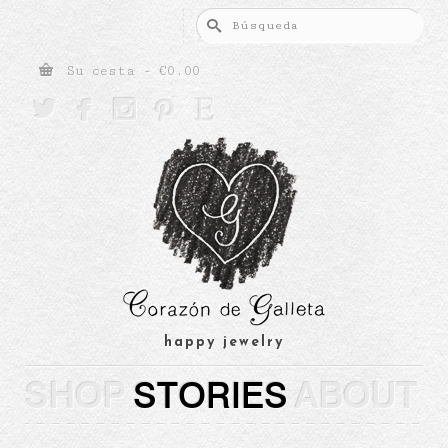
Buscar
por:
Su cesta
-
€
0.00





happy jewelry
SHOP
STORIES
ABOUT